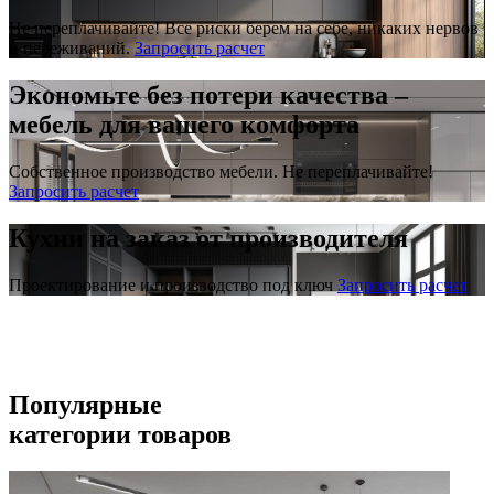
Не переплачивайте! Все риски берем на себе, никаких нервов
и переживаний.
Запросить расчет
Экономьте без потери качества –
мебель для вашего комфорта
Собственное производство мебели. Не переплачивайте!
Запросить расчет
Кухни на заказ от производителя
Проектирование и производство под ключ
Запросить расчет
Популярные
категории товаров